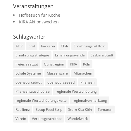
Veranstaltungen
Hofbesuch für Köche
KIRA Aktionswochen
Schlagwörter
AHV
brot
bäckerei
Chili
Ernährungsrat Köln
Ernährungsstrategie
Ernährungswende
Essbare Stadt
freies saatgut
Gunstregion
KIRA
Köln
Lokale Systeme
Massenware
Mitmachen
opensourcebrot
opensourceseed
Pflanzen
Pflanzentauschbörse
regionale Wertschöpfung
regionale Wertschöpfungskette
regionalvermarktung
Resilienz
Setup Food Strip
Stern Kita Köln
Tomaten
Verein
Vereinsgeschichte
Wandelwerk