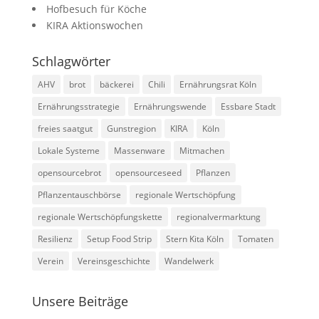
Hofbesuch für Köche
KIRA Aktionswochen
Schlagwörter
AHV
brot
bäckerei
Chili
Ernährungsrat Köln
Ernährungsstrategie
Ernährungswende
Essbare Stadt
freies saatgut
Gunstregion
KIRA
Köln
Lokale Systeme
Massenware
Mitmachen
opensourcebrot
opensourceseed
Pflanzen
Pflanzentauschbörse
regionale Wertschöpfung
regionale Wertschöpfungskette
regionalvermarktung
Resilienz
Setup Food Strip
Stern Kita Köln
Tomaten
Verein
Vereinsgeschichte
Wandelwerk
Unsere Beiträge