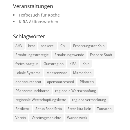
Veranstaltungen
Hofbesuch für Köche
KIRA Aktionswochen
Schlagwörter
AHV
brot
bäckerei
Chili
Ernährungsrat Köln
Ernährungsstrategie
Ernährungswende
Essbare Stadt
freies saatgut
Gunstregion
KIRA
Köln
Lokale Systeme
Massenware
Mitmachen
opensourcebrot
opensourceseed
Pflanzen
Pflanzentauschbörse
regionale Wertschöpfung
regionale Wertschöpfungskette
regionalvermarktung
Resilienz
Setup Food Strip
Stern Kita Köln
Tomaten
Verein
Vereinsgeschichte
Wandelwerk