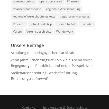
opensourcebrot
opensourceseed
Pflanzen
Pflanzentauschbörse
regionale Wertschöpfung
regionale Wertschöpfungskette
regionalvermarktung
Resilienz
Setup Food Strip
Stern Kita Köln
Tomaten
Verein
Vereinsgeschichte
Wandelwerk
Unsere Beiträge
Schulung mit pädagogischen Fachkräften
Zehn Jahre Ernährungsrat Köln – ein Abend voller
Begegnungen, Rückblicke und neuer Perspektiven
Stellenausschreibung Geschäftsführung
Ernährungsrat (m/w/d)
Kontakt
|
Impressum & Datenschutz