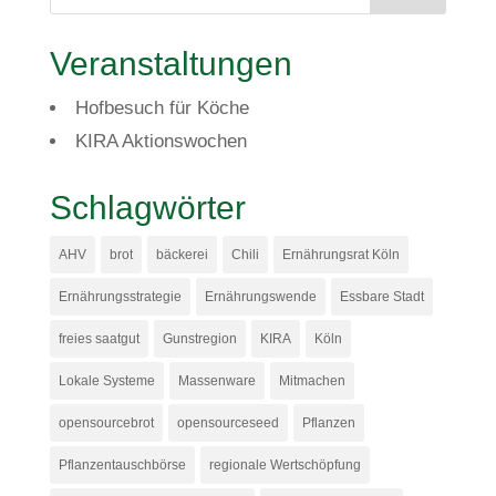
Veranstaltungen
Hofbesuch für Köche
KIRA Aktionswochen
Schlagwörter
AHV
brot
bäckerei
Chili
Ernährungsrat Köln
Ernährungsstrategie
Ernährungswende
Essbare Stadt
freies saatgut
Gunstregion
KIRA
Köln
Lokale Systeme
Massenware
Mitmachen
opensourcebrot
opensourceseed
Pflanzen
Pflanzentauschbörse
regionale Wertschöpfung