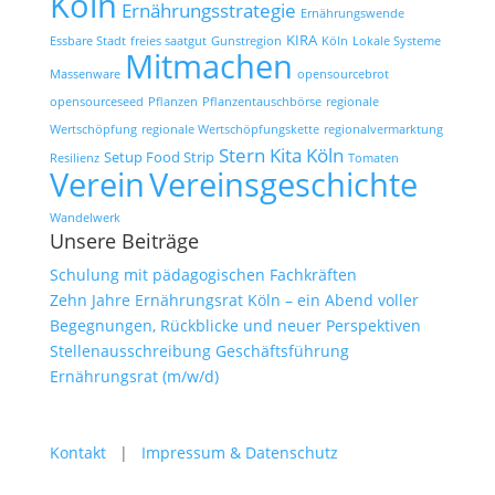
Köln
Ernährungsstrategie
Ernährungswende
KIRA
Essbare Stadt
freies saatgut
Gunstregion
Köln
Lokale Systeme
Mitmachen
Massenware
opensourcebrot
opensourceseed
Pflanzen
Pflanzentauschbörse
regionale
Wertschöpfung
regionale Wertschöpfungskette
regionalvermarktung
Stern Kita Köln
Setup Food Strip
Resilienz
Tomaten
Verein
Vereinsgeschichte
Wandelwerk
Unsere Beiträge
Schulung mit pädagogischen Fachkräften
Zehn Jahre Ernährungsrat Köln – ein Abend voller
Begegnungen, Rückblicke und neuer Perspektiven
Stellenausschreibung Geschäftsführung
Ernährungsrat (m/w/d)
Kontakt
|
Impressum & Datenschutz