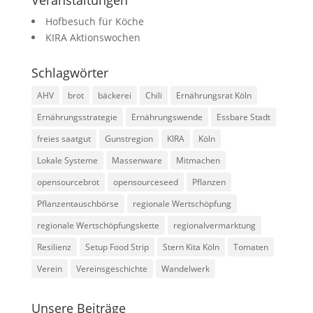
Veranstaltungen
Hofbesuch für Köche
KIRA Aktionswochen
Schlagwörter
AHV
brot
bäckerei
Chili
Ernährungsrat Köln
Ernährungsstrategie
Ernährungswende
Essbare Stadt
freies saatgut
Gunstregion
KIRA
Köln
Lokale Systeme
Massenware
Mitmachen
opensourcebrot
opensourceseed
Pflanzen
Pflanzentauschbörse
regionale Wertschöpfung
regionale Wertschöpfungskette
regionalvermarktung
Resilienz
Setup Food Strip
Stern Kita Köln
Tomaten
Verein
Vereinsgeschichte
Wandelwerk
Unsere Beiträge