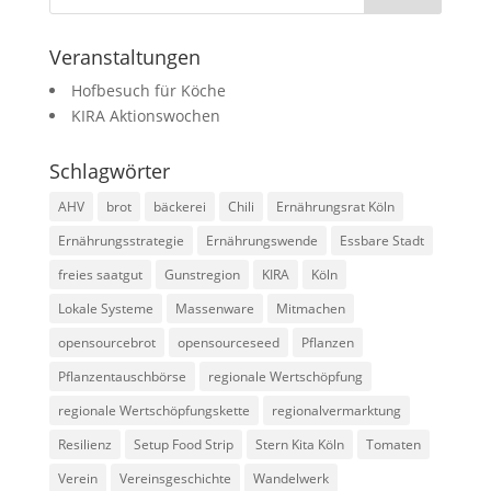
Veranstaltungen
Hofbesuch für Köche
KIRA Aktionswochen
Schlagwörter
AHV
brot
bäckerei
Chili
Ernährungsrat Köln
Ernährungsstrategie
Ernährungswende
Essbare Stadt
freies saatgut
Gunstregion
KIRA
Köln
Lokale Systeme
Massenware
Mitmachen
opensourcebrot
opensourceseed
Pflanzen
Pflanzentauschbörse
regionale Wertschöpfung
regionale Wertschöpfungskette
regionalvermarktung
Resilienz
Setup Food Strip
Stern Kita Köln
Tomaten
Verein
Vereinsgeschichte
Wandelwerk