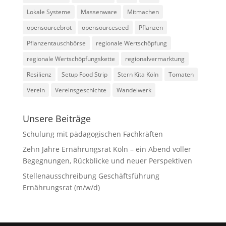
Lokale Systeme
Massenware
Mitmachen
opensourcebrot
opensourceseed
Pflanzen
Pflanzentauschbörse
regionale Wertschöpfung
regionale Wertschöpfungskette
regionalvermarktung
Resilienz
Setup Food Strip
Stern Kita Köln
Tomaten
Verein
Vereinsgeschichte
Wandelwerk
Unsere Beiträge
Schulung mit pädagogischen Fachkräften
Zehn Jahre Ernährungsrat Köln – ein Abend voller
Begegnungen, Rückblicke und neuer Perspektiven
Stellenausschreibung Geschäftsführung
Ernährungsrat (m/w/d)