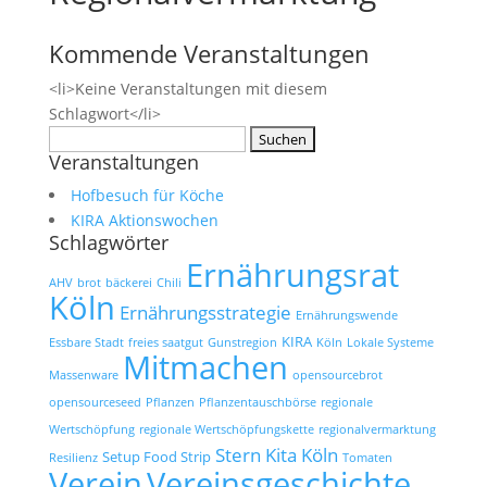
Kommende Veranstaltungen
<li>Keine Veranstaltungen mit diesem
Schlagwort</li>
Suchen
Veranstaltungen
nach:
Hofbesuch für Köche
KIRA Aktionswochen
Schlagwörter
Ernährungsrat
AHV
brot
bäckerei
Chili
Köln
Ernährungsstrategie
Ernährungswende
KIRA
Essbare Stadt
freies saatgut
Gunstregion
Köln
Lokale Systeme
Mitmachen
Massenware
opensourcebrot
opensourceseed
Pflanzen
Pflanzentauschbörse
regionale
Wertschöpfung
regionale Wertschöpfungskette
regionalvermarktung
Stern Kita Köln
Setup Food Strip
Resilienz
Tomaten
Verein
Vereinsgeschichte