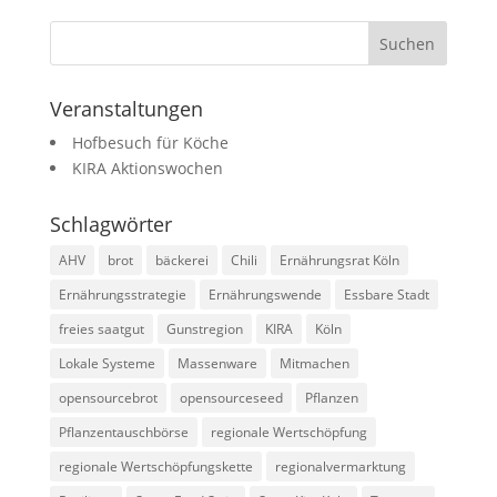
Veranstaltungen
Hofbesuch für Köche
KIRA Aktionswochen
Schlagwörter
AHV
brot
bäckerei
Chili
Ernährungsrat Köln
Ernährungsstrategie
Ernährungswende
Essbare Stadt
freies saatgut
Gunstregion
KIRA
Köln
Lokale Systeme
Massenware
Mitmachen
opensourcebrot
opensourceseed
Pflanzen
Pflanzentauschbörse
regionale Wertschöpfung
regionale Wertschöpfungskette
regionalvermarktung