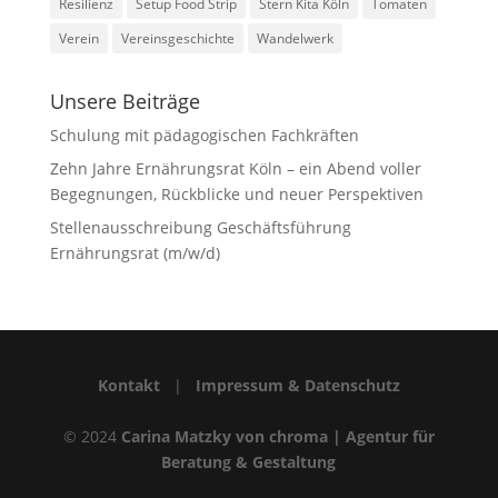
Resilienz
Setup Food Strip
Stern Kita Köln
Tomaten
Verein
Vereinsgeschichte
Wandelwerk
Unsere Beiträge
Schulung mit pädagogischen Fachkräften
Zehn Jahre Ernährungsrat Köln – ein Abend voller
Begegnungen, Rückblicke und neuer Perspektiven
Stellenausschreibung Geschäftsführung
Ernährungsrat (m/w/d)
Kontakt
|
Impressum & Datenschutz
© 2024
Carina Matzky von chroma | Agentur für
Beratung & Gestaltung