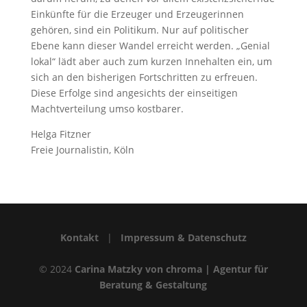
Einkünfte für die Erzeuger und Erzeugerinnen
gehören, sind ein Politikum. Nur auf politischer
Ebene kann dieser Wandel erreicht werden. „Genial
lokal“ lädt aber auch zum kurzen Innehalten ein, um
sich an den bisherigen Fortschritten zu erfreuen.
Diese Erfolge sind angesichts der einseitigen
Machtverteilung umso kostbarer.
Helga Fitzner
Freie Journalistin, Köln
Kontakt
|
Impressum & Datenschutz
© 2024
Carina Matzky von chroma | Agentur für
Beratung & Gestaltung