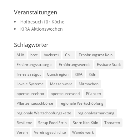
Veranstaltungen
Hofbesuch für Köche
KIRA Aktionswochen
Schlagwörter
AHV
brot
bäckerei
Chili
Ernährungsrat Köln
Ernährungsstrategie
Ernährungswende
Essbare Stadt
freies saatgut
Gunstregion
KIRA
Köln
Lokale Systeme
Massenware
Mitmachen
opensourcebrot
opensourceseed
Pflanzen
Pflanzentauschbörse
regionale Wertschöpfung
regionale Wertschöpfungskette
regionalvermarktung
Resilienz
Setup Food Strip
Stern Kita Köln
Tomaten
Verein
Vereinsgeschichte
Wandelwerk