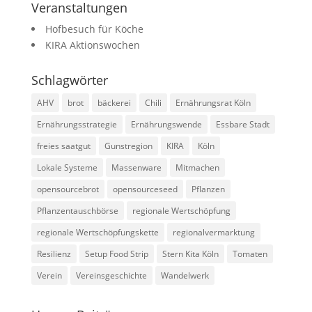
Veranstaltungen
Hofbesuch für Köche
KIRA Aktionswochen
Schlagwörter
AHV
brot
bäckerei
Chili
Ernährungsrat Köln
Ernährungsstrategie
Ernährungswende
Essbare Stadt
freies saatgut
Gunstregion
KIRA
Köln
Lokale Systeme
Massenware
Mitmachen
opensourcebrot
opensourceseed
Pflanzen
Pflanzentauschbörse
regionale Wertschöpfung
regionale Wertschöpfungskette
regionalvermarktung
Resilienz
Setup Food Strip
Stern Kita Köln
Tomaten
Verein
Vereinsgeschichte
Wandelwerk