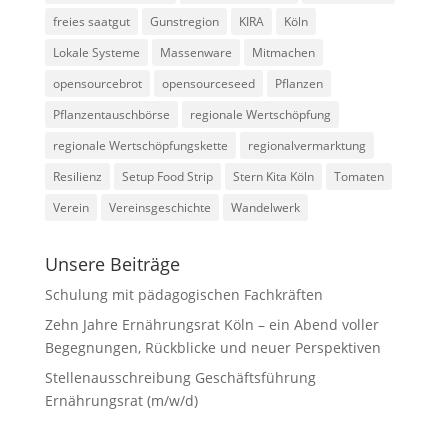
freies saatgut
Gunstregion
KIRA
Köln
Lokale Systeme
Massenware
Mitmachen
opensourcebrot
opensourceseed
Pflanzen
Pflanzentauschbörse
regionale Wertschöpfung
regionale Wertschöpfungskette
regionalvermarktung
Resilienz
Setup Food Strip
Stern Kita Köln
Tomaten
Verein
Vereinsgeschichte
Wandelwerk
Unsere Beiträge
Schulung mit pädagogischen Fachkräften
Zehn Jahre Ernährungsrat Köln – ein Abend voller
Begegnungen, Rückblicke und neuer Perspektiven
Stellenausschreibung Geschäftsführung
Ernährungsrat (m/w/d)