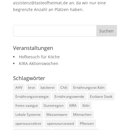
assistenz@tasteofheimat.de an, da wir nur eine
begrenzte Anzahl an Plätzen haben.
Veranstaltungen
Hofbesuch für Köche
KIRA Aktionswochen
Schlagwörter
AHV
brot
bäckerei
Chili
Ernährungsrat Köln
Ernährungsstrategie
Ernährungswende
Essbare Stadt
freies saatgut
Gunstregion
KIRA
Köln
Lokale Systeme
Massenware
Mitmachen
opensourcebrot
opensourceseed
Pflanzen