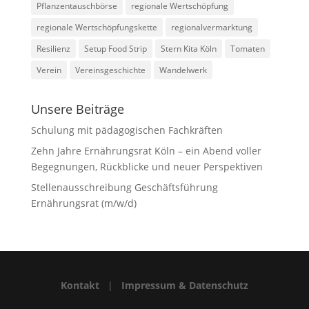
Pflanzentauschbörse
regionale Wertschöpfung
regionale Wertschöpfungskette
regionalvermarktung
Resilienz
Setup Food Strip
Stern Kita Köln
Tomaten
Verein
Vereinsgeschichte
Wandelwerk
Unsere Beiträge
Schulung mit pädagogischen Fachkräften
Zehn Jahre Ernährungsrat Köln – ein Abend voller
Begegnungen, Rückblicke und neuer Perspektiven
Stellenausschreibung Geschäftsführung
Ernährungsrat (m/w/d)
Kontakt
|
Impressum & Datenschutz