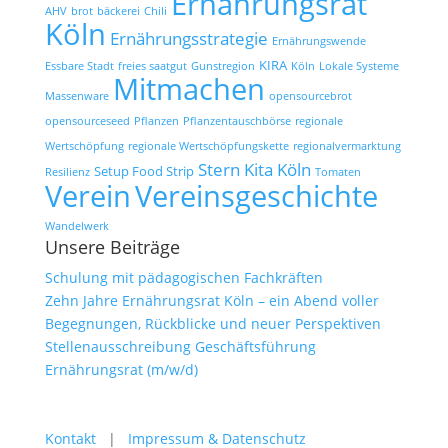
Ernährungsrat
AHV
brot
bäckerei
Chili
Köln
Ernährungsstrategie
Ernährungswende
KIRA
Essbare Stadt
freies saatgut
Gunstregion
Köln
Lokale Systeme
Mitmachen
Massenware
opensourcebrot
opensourceseed
Pflanzen
Pflanzentauschbörse
regionale
Wertschöpfung
regionale Wertschöpfungskette
regionalvermarktung
Stern Kita Köln
Setup Food Strip
Resilienz
Tomaten
Verein
Vereinsgeschichte
Wandelwerk
Unsere Beiträge
Schulung mit pädagogischen Fachkräften
Zehn Jahre Ernährungsrat Köln – ein Abend voller
Begegnungen, Rückblicke und neuer Perspektiven
Stellenausschreibung Geschäftsführung
Ernährungsrat (m/w/d)
Kontakt
|
Impressum & Datenschutz