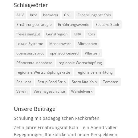
Schlagwörter
AHV
brot
bäckerei
Chili
Ernährungsrat Köln
Ernährungsstrategie
Ernährungswende
Essbare Stadt
freies saatgut
Gunstregion
KIRA
Köln
Lokale Systeme
Massenware
Mitmachen
opensourcebrot
opensourceseed
Pflanzen
Pflanzentauschbörse
regionale Wertschöpfung
regionale Wertschöpfungskette
regionalvermarktung
Resilienz
Setup Food Strip
Stern Kita Köln
Tomaten
Verein
Vereinsgeschichte
Wandelwerk
Unsere Beiträge
Schulung mit pädagogischen Fachkräften
Zehn Jahre Ernährungsrat Köln – ein Abend voller
Begegnungen, Rückblicke und neuer Perspektiven